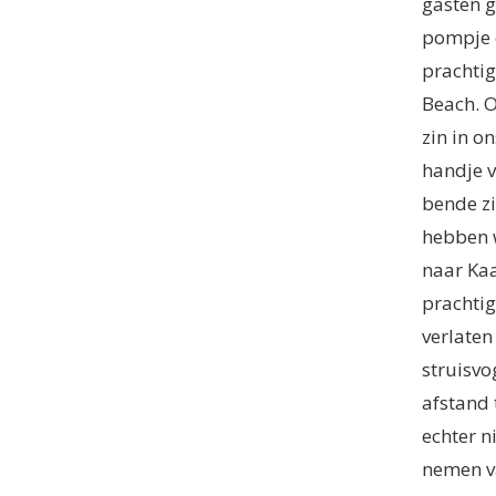
gasten g
pompje e
prachtig
Beach. O
zin in o
handje v
bende zi
hebben w
naar Ka
prachtig
verlaten
struisvo
afstand 
echter n
nemen va