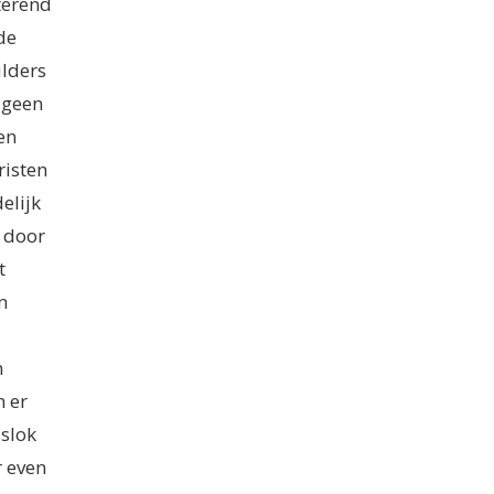
terend
de
ulders
 geen
en
risten
elijk
 door
t
n
n
n er
 slok
r even