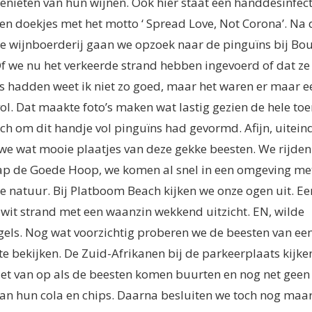
enieten van hun wijnen. Ook hier staat een handdesinfec
n doekjes met het motto ‘ Spread Love, Not Corona’. Na 
e wijnboerderij gaan we opzoek naar de pinguïns bij Bo
f we nu het verkeerde strand hebben ingevoerd of dat ze
ns hadden weet ik niet zo goed, maar het waren er maar e
ol. Dat maakte foto’s maken wat lastig gezien de hele toe
ch om dit handje vol pinguïns had gevormd. Afijn, uiteind
e wat mooie plaatjes van deze gekke beesten. We rijden
ap de Goede Hoop, we komen al snel in een omgeving me
e natuur. Bij Platboom Beach kijken we onze ogen uit. Ee
 wit strand met een waanzin wekkend uitzicht. EN, wilde
gels. Nog wat voorzichtig proberen we de beesten van ee
te bekijken. De Zuid-Afrikanen bij de parkeerplaats kijke
iet van op als de beesten komen buurten en nog net geen
n hun cola en chips. Daarna besluiten we toch nog maa