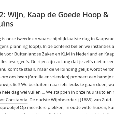
2: Wijn, Kaap de Goede Hoop &
uïns
is onze tweede en waarschijnlijk laatste dag in Kaapstad
lgens planning loopt). In de ochtend bellen we instanties a
ie voor Buitenlandse Zaken en KLM in Nederland en Kaa
les tevergeefs. De rijen zijn zo lang dat je zelfs niet in ee
u komt te staan, maar de verbinding gelijk wordt verbr
 om ons heen (familie en vrienden) probeert een handje t
onwijs lief! We besluiten maar iets leuks te gaan doen, wa
e hele dag wel vullen…. We stappen in onze huurauto en 
ot Constantia
. De oudste Wijnboerderij (1685) van Zuid- 
sprookje! Op meerdere plekken, in oude witte huizen, k