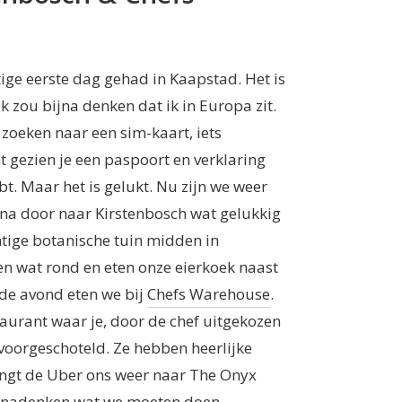
ge eerste dag gehad in Kaapstad. Het is
 zou bijna denken dat ik in Europa zit.
zoeken naar een sim-kaart, iets
 gezien je een paspoort en verklaring
bt. Maar het is gelukt. Nu zijn we weer
na door naar Kirstenbosch wat gelukkig
htige botanische tuin midden in
 wat rond en eten onze eierkoek naast
 de avond eten we bij
Chefs Warehouse
.
taurant waar je, door de chef uitgekozen
voorgeschoteld. Ze hebben heerlijke
engt de Uber ons weer naar
The Onyx
r nadenken wat we moeten doen.