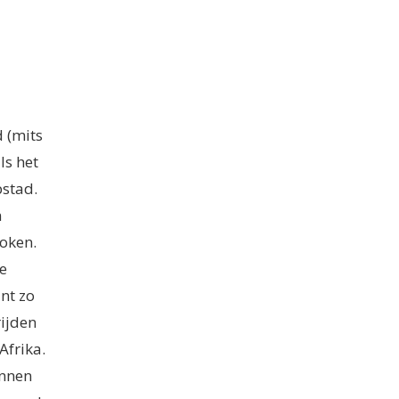
 (mits
ls het
pstad.
n
oken.
e
nt zo
rijden
Afrika.
unnen