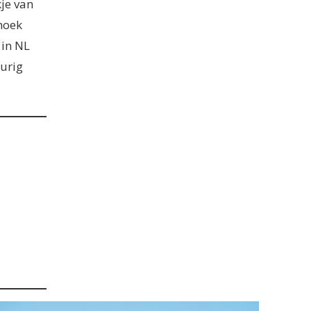
kje van
shoek
 in NL
eurig