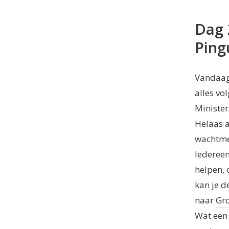
Dag 
Ping
Vandaag 
alles vo
Minister
Helaas al
wachtmen
Iedereen
helpen, 
kan je d
naar
Gro
Wat een 