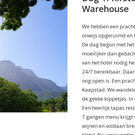
Warehouse
We hebben een prachti
onwijs opgeruimd en ik
De dag begon met het 
moeilijker dan gedacht
van het hotel nodig he
24/7 bereikbaar. Daar
nog open is. Een prac
Kaapstad. We wandelen
de gekke kippetjes. In
Een heerlijk tapas res
7 gangen menu krijgt 
wijnen en voldaan br
Hotel
. Nu weer verde